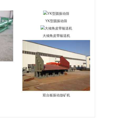
YK型圆振动筛
大倾角皮带输送机
双台板振动放矿机