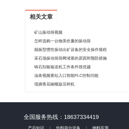
相关文章
矿山振动筛视频
怎样选购一台物美价廉的振动筛
颠振型惯性振动出矿设备的安全操作规程
采石场振动筛筛网堵塞的原因和预防措施
铸石刮板输送机工作条件很优越
油条视频黄站入口智能PLC控制功能
现摘青花椒螺旋压榨机
全国服务热线：18637334419
产品知识
|
给料筛分设备
|
物料应用