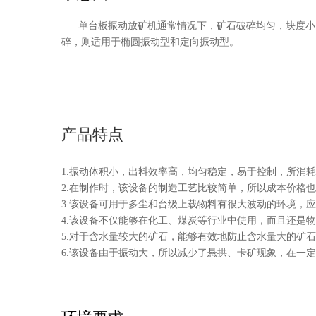
单台板振动放矿机
通常情况下，矿石破碎均匀，块度
碎，则适用于椭圆振动型和定向振动型。
产品特点
1.振动体积小，出料效率高，均匀稳定，易于控制，所消耗
2.在制作时，该设备的制造工艺比较简单，所以成本价格也
3.该设备可用于多尘和台级上载物料有很大波动的环境，应用范围
4.该设备不仅能够在化工、煤炭等行业中使用，而且还
5.对于含水量较大的矿石，能够有效地防止含水量大的矿石跑矿
6.该设备由于振动大，所以减少了悬拱、卡矿现象，