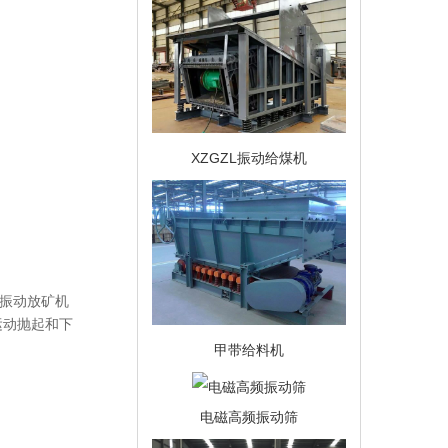
XZGZL振动给煤机
振动放矿机
运动抛起和下
甲带给料机
电磁高频振动筛