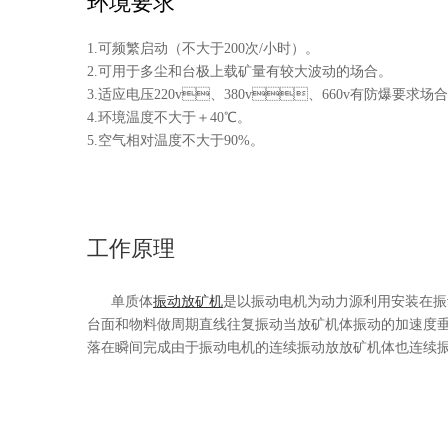
环境要求
1.可频繁启动（不大于200次/小时）。
2.可用于多尘和台极上载矿量有较大波动的场合。
3.适应电压220v、380v、660v有防爆要求场合
4.环境温度不大于＋40℃。
5.空气相对温度不大于90%。
工作原理
单质体
振动放矿机
是以振动电机为动力源利用安装在振
台面和物料做周期直线往复振动当放矿机体振动的加速度
落在瞬间完成由于振动电机的连续振动放放矿机体也连续振