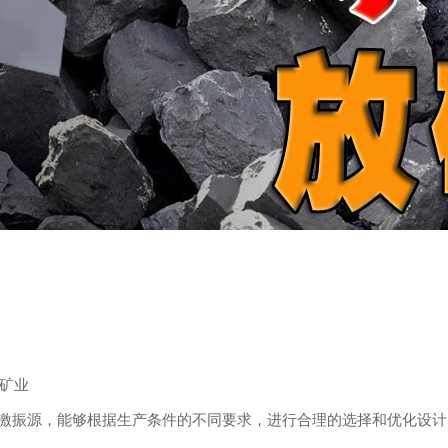
炭等矿业
振源，能够根据生产条件的不同要求，进行合理的选择和优化设计