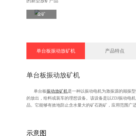
的新型放矿产品
金矿
单台板振动放矿机
产品特点
单台板振动放矿机
单台板
振动放矿机
是一种以振动电机为激振源的颠振型惯性振动
的放出，给料或装车的理想设备。该设备是以ZDJ振动
品。它能够有效地防止含水量大的矿石跑矿，应用范围广适应性
示意图