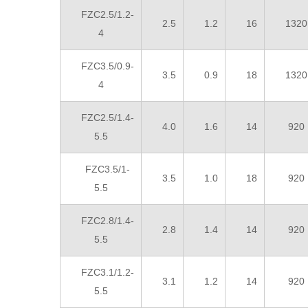
FZC2.5/1.2-
2.5
1.2
16
1320
4
FZC3.5/0.9-
3.5
0.9
18
1320
4
FZC2.5/1.4-
4.0
1.6
14
920
5.5
FZC3.5/1-
3.5
1.0
18
920
5.5
FZC2.8/1.4-
2.8
1.4
14
920
5.5
FZC3.1/1.2-
3.1
1.2
14
920
5.5