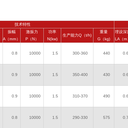
技术特性
率
振幅
激振力
功率
重量
埋设深
生产能力Q（t/h)
）
A（mm）
P（N）
N(kw)
G（kg)
LA（m
0.8
10000
1.5
300-360
440
0.
0.9
10000
1.5
350-400
430
0.
0.9
10000
1.5
310-370
490
0.
0.8
10000
1.5
290-330
575
0.