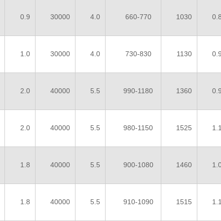
0.9
30000
4.0
660-770
1030
0.
1.0
30000
4.0
730-830
1130
0.
2.0
40000
5.5
990-1180
1360
0.
2.0
40000
5.5
980-1150
1525
1.
1.8
40000
5.5
900-1080
1460
1.
1.8
40000
5.5
910-1090
1515
1.