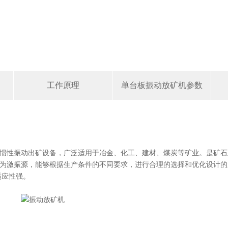
工作原理
单台板振动放矿机参数
出矿设备，广泛适用于冶金、化工、建材、煤炭等矿业。是
电机为激振源，能够根据生产条件的不同要求，进行合理的选择和优化设计
强。