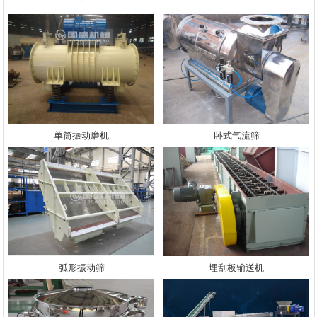
单筒振动磨机
卧式气流筛
弧形振动筛
埋刮板输送机