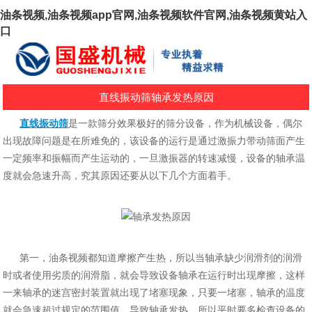
油条视频,油条视频app官网,油条视频软件官网,油条视频黄站入
口
直线振动筛轴承发热原因
直线振动筛
是一款筛分效果极好的筛分设备，作为机械设备，偶尔
出现故障问题是在所难
免的，该设备的运行是通过激振力带动筛面产生
一定频率和振幅而产生运动的，一旦激振器
的转速减慢，设备的轴承温
度就会急速升高，究其原因还要从以下几个方面着手。
第一，油条视频都知道摩擦产生热，所以当轴承缺少润滑剂的润滑
时或者使用劣质的润滑脂，
就会导致设备轴承在运行时出现摩擦，这样
一来轴承的迷宫密封装置就出现了堵塞现象，只
要一堵塞，轴承的温度
就会急速超过规定的范围值，导致轴承发热，所以平时要多检查设备
的