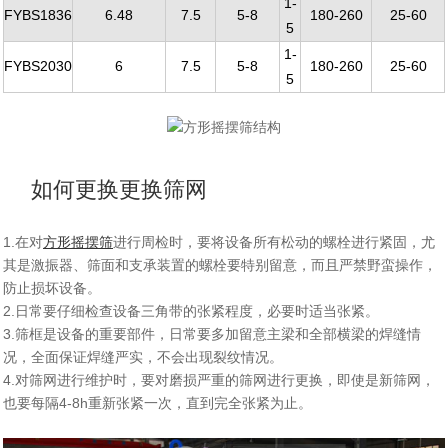
1-
FYBS1836
6.48
7.5
5-8
180-260
25-60
5
1-
FYBS2030
6
7.5
5-8
180-260
25-60
5
如何更换更换筛网
1.在对
方形摇摆筛
进行周检时，要将设备所有松动的螺栓进行紧固，尤
其是激振器、筛面和支承装置的螺栓要特别留意，而且严禁野蛮操作，
防止损坏设备。
2.日常要仔细检查设备三角带的张紧程度，必要时适当张紧。
3.筛框是设备的重要部件，日常要多加留意主梁和全部横梁的焊缝情
况，全面保证焊缝严实，不会出现裂纹情况。
4.对筛网进行维护时，要对磨损严重的筛网进行更换，即使是新筛网，
也要每隔4-8h重新张紧一次，直到完全张紧为止。