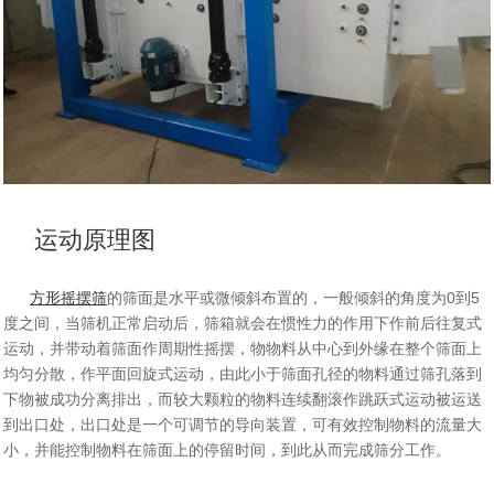
运动原理图
方形摇摆筛
的筛面是水平或微倾斜布置的，一般倾斜的角度为0到5
度之间，当筛机正常启动后，筛箱就会在惯性力的作用下作前后往复式
运动，并带动
着筛面作周期性摇摆，物物料从中心到外缘在整个筛面上
均匀分散，作平面回旋式运动，由此小于筛面孔径的物料通过筛孔落到
下物被成功分离排出，而
较大颗粒的物料连续翻滚作跳跃式运动被运送
到出口处，出口处是一个可调节的导向装置，可有效控制物料的流量大
小，并能控制物料在筛面上的停留时
间，到此从而完成筛分工作。