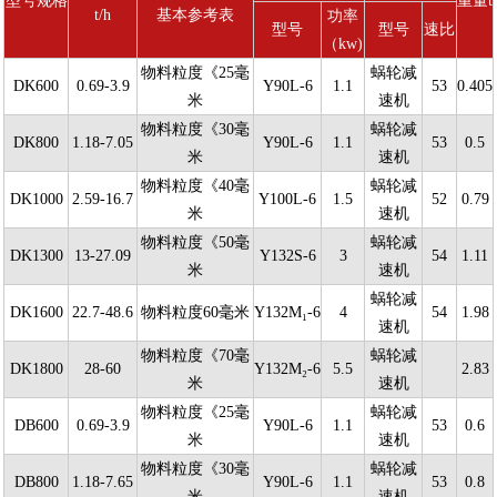
型号规格
重量t
t/h
基本参考表
功率
型号
型号
速比
（kw)
物料粒度《25毫
蜗轮减
DK600
0.69-3.9
Y90L-6
1.1
53
0.405
米
速机
物料粒度《30毫
蜗轮减
DK800
1.18-7.05
Y90L-6
1.1
53
0.5
米
速机
物料粒度《40毫
蜗轮减
DK1000
2.59-16.7
Y100L-6
1.5
52
0.79
米
速机
物料粒度《50毫
蜗轮减
DK1300
13-27.09
Y132S-6
3
54
1.11
米
速机
蜗轮减
DK1600
22.7-48.6
物料粒度60毫米
Y132M₁-6
4
54
1.98
速机
物料粒度《70毫
蜗轮减
DK1800
28-60
Y132M₂-6
5.5
2.83
米
速机
物料粒度《25毫
蜗轮减
DB600
0.69-3.9
Y90L-6
1.1
53
0.6
米
速机
物料粒度《30毫
蜗轮减
DB800
1.18-7.65
Y90L-6
1.1
53
0.8
米
速机