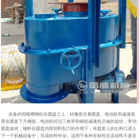
设备的四根槽钢柱在圆盘之上，好像悬吊着圆盘，电动机和减速装
置在圆盘下方侧面，电动机经过三角带和蜗轮减速机立轴的旋转，带动
圆盘旋转，物料在圆盘内部卸料刮刀的作用下，有盘套上的出料口进入
下一个机械设备中，完成给料作业。适用于各种非粘性且流动性不是非