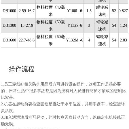
物料粒度《40毫
蜗轮减
DB1000
2.59-16.7
Y100L-6
1.5
52
0.827
米
速机
物料粒度《50毫
蜗轮减
DB1300
13-27.9
Y132S-6
3
54
1.24
米
速机
物料粒度《60毫
蜗轮减
DB1600
22.7-48.6
Y132M₁-6
4
54
2.83
米
速机
操作流程
1.员工穿戴好相关防护用品后方可进行设备操作，这项工作是很必要
的，日常生活中很多事故都是因为没有对人员进行防护才酿成的悲剧比
比皆是。
2.机器在起动前要检查圆盘是否处于水平位置，并用手盘车，检查运转
灵活度。
3.加入润滑油后方可起动，此时检查圆盘转动方向，以确定电机接线正
确无误。