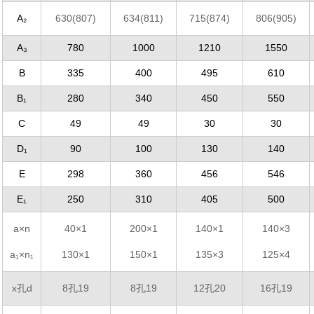
A₂
630(807)
634(811)
715(874)
806(905)
A₃
780
1000
1210
1550
B
335
400
495
610
B₁
280
340
450
550
C
49
49
30
30
D₁
90
100
130
140
E
298
360
456
546
E₁
250
310
405
500
a×n
40×1
200×1
140×1
140×3
a₁×n₁
130×1
150×1
135×3
125×4
x孔d
8孔19
8孔19
12孔20
16孔19