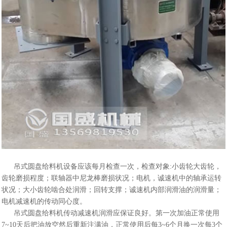
吊式圆盘给料机设备应该每月检查一次，检查对象:小齿轮大齿轮，
齿轮磨损程度；联轴器中尼龙棒磨损状况；电机，诚速机中的轴承运转
状况；大小齿轮啮合处润滑；回转支撑；诚速机内部润滑油的润滑量；
电机减速机的传动同心度。
吊式圆盘给料机传动减速机润滑应保证良好。第一次加油正常使用
7~10天后把油放空然后重新注满油，正常使用后每3~6个月换一次每3个