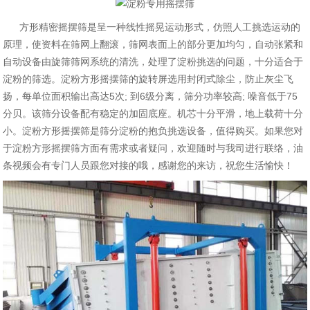
方形精密摇摆筛是呈一种线性摇晃运动形式，仿照人工挑选运动的
原理，使资料在筛网上翻滚，筛网表面上的部分更加均匀，自动张紧和
自动设备由旋筛筛网系统的清洗，处理了淀粉挑选的问题，十分适合于
淀粉的筛选。淀粉方形摇摆筛的旋转屏选用封闭式除尘，防止灰尘飞
扬，每单位面积输出高达5次; 到6级分离，筛分功率较高; 噪音低于75
分贝。该筛分设备配有稳定的加固底座。机芯十分平滑，地上载荷十分
小。淀粉方形摇摆筛是筛分淀粉的抱负挑选设备，值得购买。
如果您对
于淀粉方形摇摆筛方面有需求或者疑问，欢迎随时与我司进行联络，油
条视频会有专门人员跟您对接的哦，感谢您的来访，祝您生活愉快！